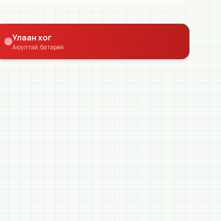
Улаан хог
Аюултай, батарей
Мэдэгдэл
1/20/2026
Шалгалтын мэдээ (шинэчилсэн)
Системийн шалгалтаар амжилттай шинэчиллээ