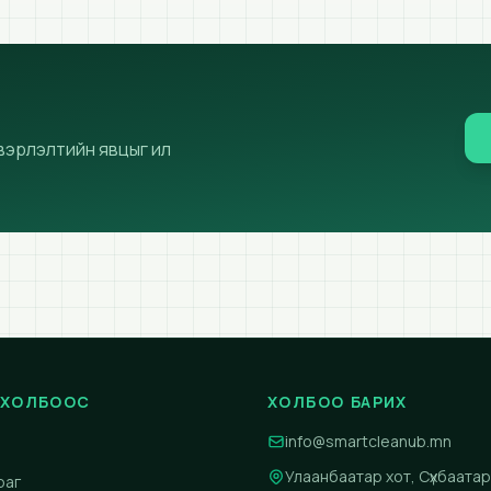
вэрлэлтийн явцыг ил
 ХОЛБООС
ХОЛБОО БАРИХ
info@smartcleanub.mn
Улаанбаатар хот, Сүхбаатар 
раг