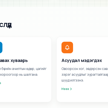
лүүд
 авах хуваарь
Асуудал мэдэгдэх
 бүсийн ачилтын өдөр, цагийг
Овоорсон хог, эвдэрсэн сав
г, хороогоор нь шалгана.
зэрэг асуудлыг зурагтайгаа
шууд илгээнэ.
Нээх