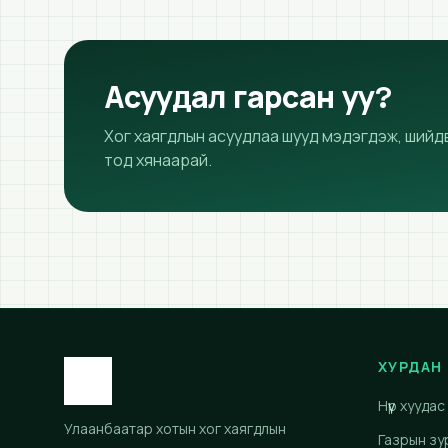
Асуудал гарсан уу?
Хог хаягдлын асуудлаа шууд мэдэгдэж, шийд
тод хянаарай.
ХУРДАН
Нүүр хуудас
Улаанбаатар хотын хог хаягдлын
Газрын зу