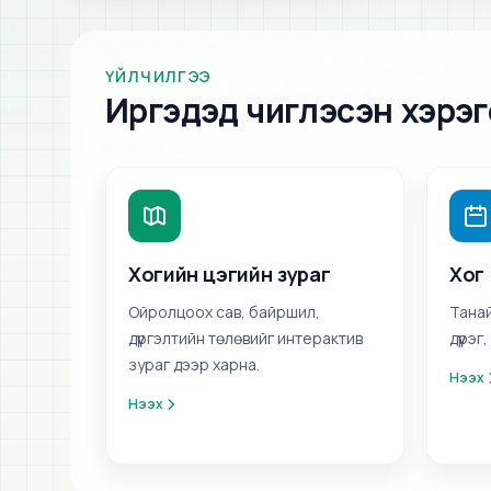
ҮЙЛЧИЛГЭЭ
Иргэдэд чиглэсэн хэрэгс
Хогийн цэгийн зураг
Хог
Ойролцоох сав, байршил,
Танай
дүүргэлтийн төлөвийг интерактив
дүүрэ
зураг дээр харна.
Нээх
Нээх