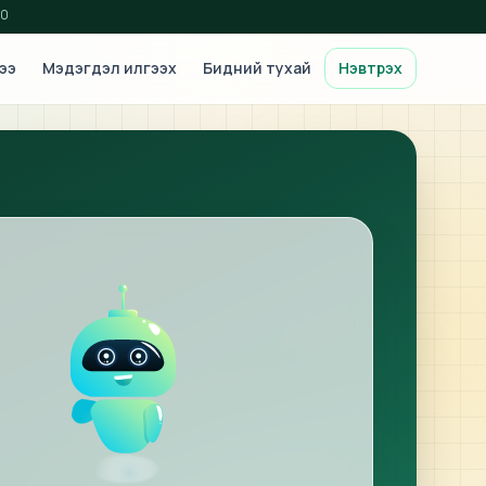
00
ээ
Мэдэгдэл илгээх
Бидний тухай
Нэвтрэх