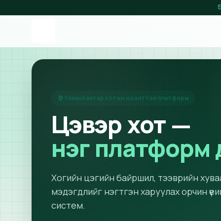
Улаанбаатар хотын нээлттэй платформ
Цэвэр хот —
нэг платформ 
Хогийн цэгийн байршил, тээврийн хува
мэдэгдлийг нэгтгэн харуулах орчин үе
систем.