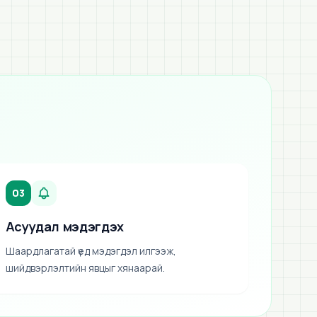
03
Асуудал мэдэгдэх
Шаардлагатай үед мэдэгдэл илгээж,
шийдвэрлэлтийн явцыг хянаарай.