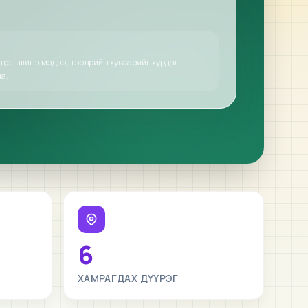
 цэг, шинэ мэдээ, тээврийн хуваарийг хурдан
а.
6
ХАМРАГДАХ ДҮҮРЭГ