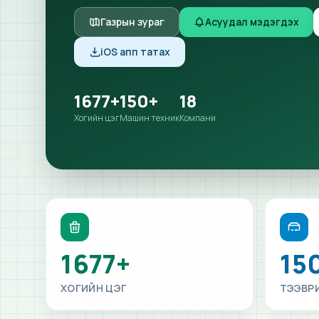
Газрын зураг
Асуудал мэдэгдэх
iOS апп татах
1677
+
150
+
18
Хогийн цэг
Машин техник
Компани
1677+
15
ХОГИЙН ЦЭГ
ТЭЭВР