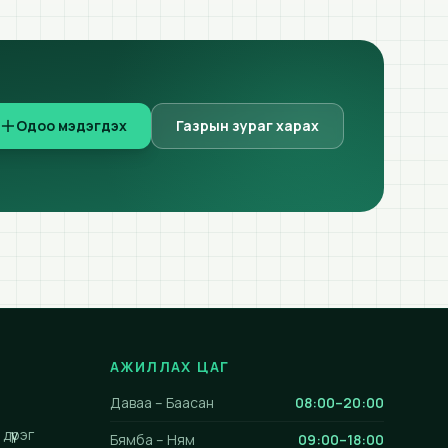
Одоо мэдэгдэх
Газрын зураг харах
АЖИЛЛАХ ЦАГ
Даваа – Баасан
08:00–20:00
дүүрэг
Бямба – Ням
09:00–18:00