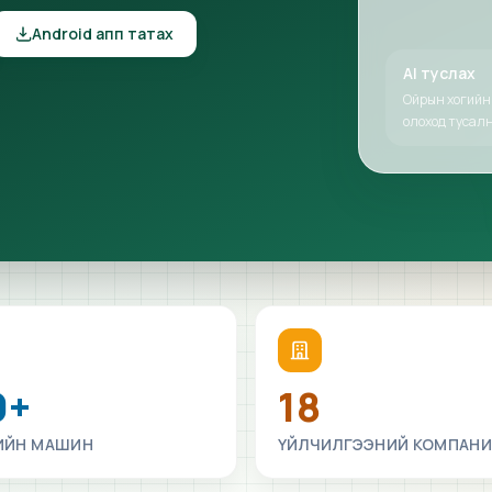
Android апп татах
AI туслах
Ойрын хогийн
олоход тусалн
0+
18
ИЙН МАШИН
ҮЙЛЧИЛГЭЭНИЙ КОМПАНИ