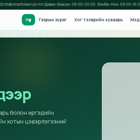
info@smartcleanub.mn
|
Даваа–Баасан: 08:00–20:00 · Бямба–Ням: 09:00–18:
Нүүр
Газрын зураг
Хог тээврийн хуваарь
Мэд
дээр
арь болон иргэдийн
ийн хотын цэвэрлэгээний