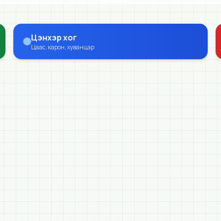
Цэнхэр хог
Цаас, карон, хуванцар
Мэдээ
6/2/2026
Хан-Уул эко дүүрэгт хүүхдийн баярыг угтсан
цэвэрлэгээ, угаалга хийгдлээ.
Хүүхдийн эрхийг хамгаалах өдрийг тохиолдуулан