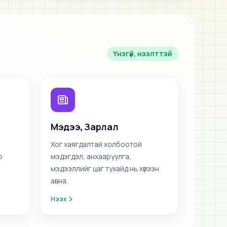
Үнэгүй, нээлттэй
Мэдээ, Зарлал
Хог хаягдалтай холбоотой
р
мэдэгдэл, анхааруулга,
мэдээллийг цаг тухайд нь хүлээн
авна.
Нээх