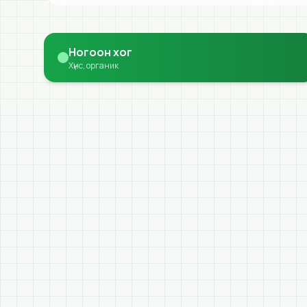
Ногоон хог
Хүнс, органик
СҮҮЛИЙН МЭДЭЭ
Мэдээ, Мэдэгдэл
Мэдээ
6/2/2026
ХАН-УУЛ ДҮҮРГИЙН МЕНЕЖЕРИЙН
ШУУРХАЙ ЗӨВЛӨГӨӨН 2026 ОНЫ 06
ДУГААР САРЫН 02-НЫ ӨДӨР ЗОХИОН
Хан-Уул дүүргийн менежерийн шуурхай зөвлөгөөн
БАЙГУУЛАГДЛАА.